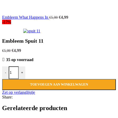
Oorspronkelijke
Huidige
Embleem What Happens In
€
4,99
€
5,99
prijs
prijs
-17%
was:
is:
€5,99.
€4,99.
Embleem Spuit 11
Oorspronkelijke
Huidige
€
4,99
€
5,99
prijs
prijs
35 op voorraad
was:
is:
€5,99.
€4,99.
Embleem Spuit 11 aantal
-
+
TOEVOEGEN AAN WINKELWAGEN
Zet op verlanglijstje
Share:
Gerelateerde producten