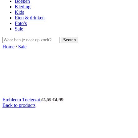
Boeken
Kleding
Kids
Eten & drinken
Foto’s
Sale
Search
Home
/
Sale
Oorspronkelijke
Huidige
Embleem Toeterzat
€
4,99
€
5,99
prijs
prijs
Back to products
was:
is:
€5,99.
€4,99.