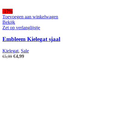
-17%
Toevoegen aan winkelwagen
Bekijk
Zet op verlanglijstje
Embleem Kielegat sjaal
Kielegat
,
Sale
Oorspronkelijke
Huidige
€
4,99
€
5,99
prijs
prijs
was:
is:
€5,99.
€4,99.