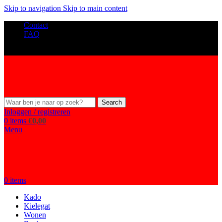
Skip to navigation
Skip to main content
Contact
FAQ
Search
Inloggen / registreren
0
items
€
0,00
Menu
0
items
Kado
Kielegat
Wonen