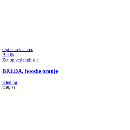
Dit
Opties selecteren
product
Bekijk
heeft
Zet op verlanglijstje
meerdere
variaties.
BREDA. hoodie oranje
Deze
optie
Kleding
kan
€
59,95
gekozen
worden
op
de
productpagina