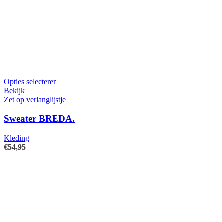
Dit
Opties selecteren
product
Bekijk
heeft
Zet op verlanglijstje
meerdere
variaties.
Sweater BREDA.
Deze
optie
Kleding
kan
€
54,95
gekozen
worden
op
de
productpagina