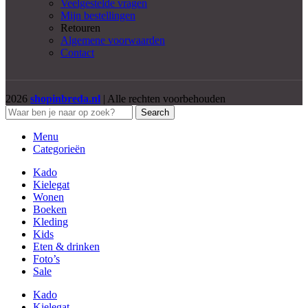
Veelgestelde vragen
Mijn bestellingen
Retouren
Algemene voorwaarden
Contact
2026
shopinbreda.nl
| Alle rechten voorbehouden
Search
Menu
Categorieën
Kado
Kielegat
Wonen
Boeken
Kleding
Kids
Eten & drinken
Foto’s
Sale
Kado
Kielegat