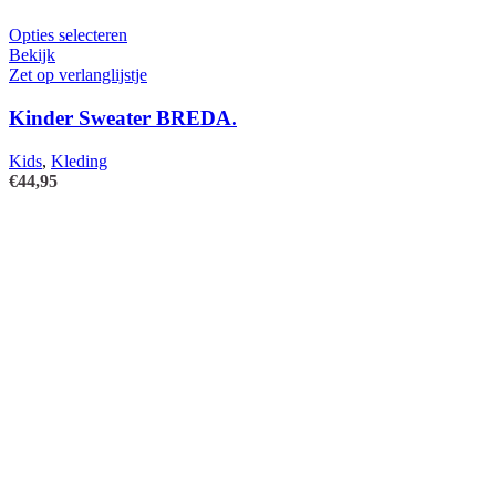
Dit
Opties selecteren
product
Bekijk
heeft
Zet op verlanglijstje
meerdere
variaties.
Kinder Sweater BREDA.
Deze
optie
Kids
,
Kleding
kan
€
44,95
gekozen
worden
op
de
productpagina