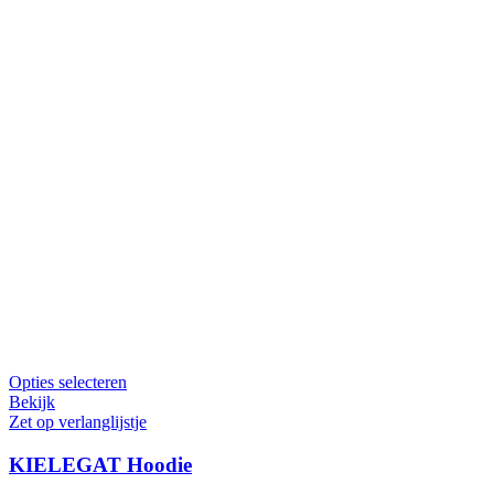
Dit
Opties selecteren
product
Bekijk
heeft
Zet op verlanglijstje
meerdere
variaties.
KIELEGAT Hoodie
Deze