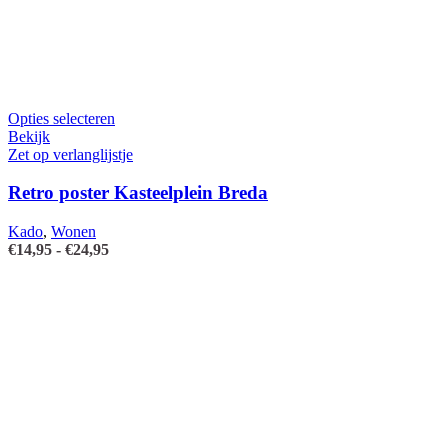
Dit
Opties selecteren
product
Bekijk
heeft
Zet op verlanglijstje
meerdere
variaties.
Retro poster Kasteelplein Breda
Deze
optie
Kado
,
Wonen
kan
Prijsklasse:
€
14,95
-
€
24,95
gekozen
€14,95
worden
tot
op
€24,95
de
productpagina