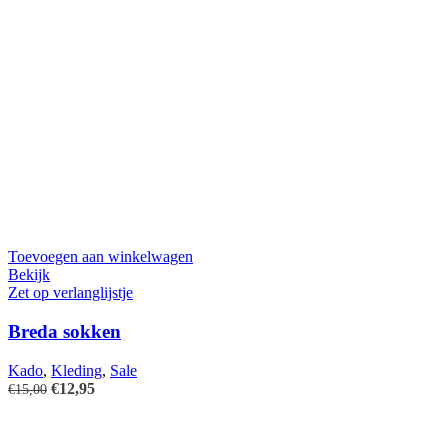
Toevoegen aan winkelwagen
Bekijk
Zet op verlanglijstje
Breda sokken
Kado
,
Kleding
,
Sale
Oorspronkelijke
Huidige
€
12,95
€
15,00
prijs
prijs
was:
is:
€15,00.
€12,95.