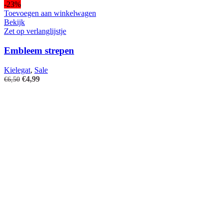
-23%
Toevoegen aan winkelwagen
Bekijk
Zet op verlanglijstje
Embleem strepen
Kielegat
,
Sale
Oorspronkelijke
Huidige
€
4,99
€
6,50
prijs
prijs
was:
is:
€6,50.
€4,99.