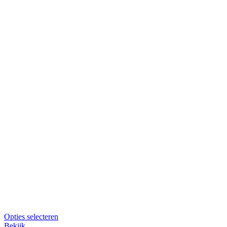
Dit
Opties selecteren
product
Bekijk