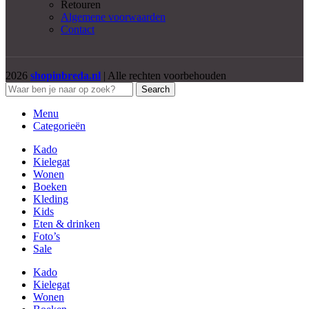
Retouren
Algemene voorwaarden
Contact
2026
shopinbreda.nl
| Alle rechten voorbehouden
Search
Menu
Categorieën
Kado
Kielegat
Wonen
Boeken
Kleding
Kids
Eten & drinken
Foto’s
Sale
Kado
Kielegat
Wonen