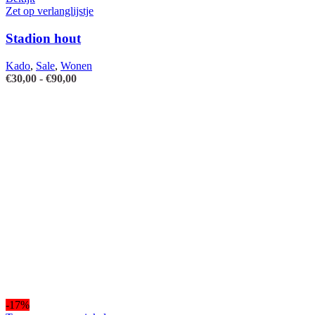
heeft
Zet op verlanglijstje
meerdere
variaties.
Stadion hout
Deze
optie
Kado
,
Sale
,
Wonen
kan
Prijsklasse:
€
30,00
-
€
90,00
gekozen
€30,00
worden
tot
op
€90,00
de
productpagina
-17%