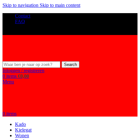
Skip to navigation
Skip to main content
Contact
FAQ
Search
Inloggen / registreren
0
items
€
0,00
Menu
0
items
Kado
Kielegat
Wonen