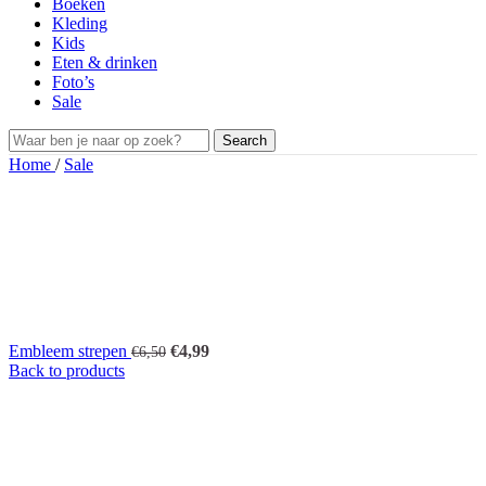
Boeken
Kleding
Kids
Eten & drinken
Foto’s
Sale
Search
Home
/
Sale
Oorspronkelijke
Huidige
Embleem strepen
€
4,99
€
6,50
prijs
prijs
Back to products
was:
is:
€6,50.
€4,99.