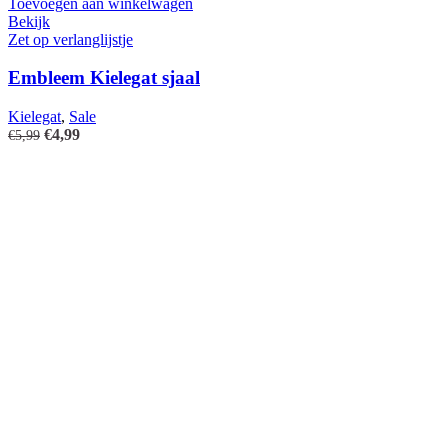
Toevoegen aan winkelwagen
Bekijk
Zet op verlanglijstje
Embleem Kielegat sjaal
Kielegat
,
Sale
Oorspronkelijke
Huidige
€
4,99
€
5,99
prijs
prijs
was:
is:
€5,99.
€4,99.