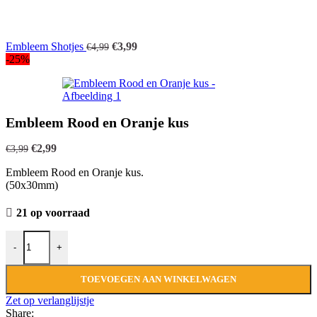
Oorspronkelijke
Huidige
Embleem Shotjes
€
3,99
€
4,99
prijs
prijs
-25%
was:
is:
€4,99.
€3,99.
Embleem Rood en Oranje kus
Oorspronkelijke
Huidige
€
2,99
€
3,99
prijs
prijs
Embleem Rood en Oranje kus.
was:
is:
(50x30mm)
€3,99.
€2,99.
21 op voorraad
Embleem Rood en Oranje kus aantal
-
+
TOEVOEGEN AAN WINKELWAGEN
Zet op verlanglijstje
Share: